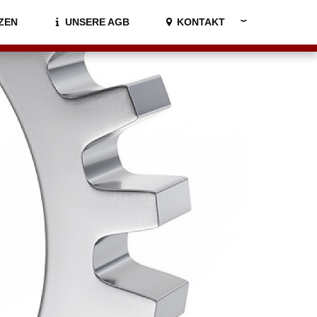
info@ewert-bau.de
|
(0 24 21) 555 60 44
ZEN
UNSERE AGB
KONTAKT